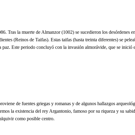
 1086. Tras la muerte de Almanzor (1002) se sucedieron los desórdenes 
ientes (Reinos de Taifas). Estas taifas (hasta treinta diferentes) se pele
a paz. Este periodo concluyó con la invasión almorávide, que se inició 
roviene de fuentes griegas y romanas y de algunos hallazgos arqueológi
os la existencia del rey Argantonio, famoso por su riqueza y su sabidur
alquivir como posible centro.