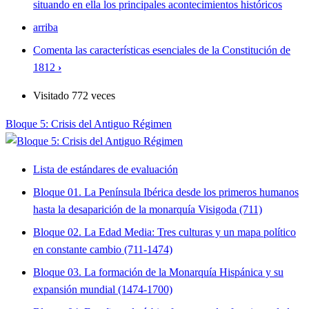
situando en ella los principales acontecimientos históricos
arriba
Comenta las características esenciales de la Constitución de
1812
›
Visitado 772 veces
Bloque 5: Crisis del Antiguo Régimen
Lista de estándares de evaluación
Bloque 01. La Península Ibérica desde los primeros humanos
hasta la desaparición de la monarquía Visigoda (711)
Bloque 02. La Edad Media: Tres culturas y un mapa político
en constante cambio (711-1474)
Bloque 03. La formación de la Monarquía Hispánica y su
expansión mundial (1474-1700)