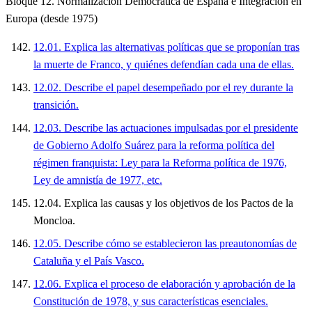
Bloque 12. Normalización Democrática de España e Integración en
Europa (desde 1975)
12.01. Explica las alternativas políticas que se proponían tras
la muerte de Franco, y quiénes defendían cada una de ellas.
12.02. Describe el papel desempeñado por el rey durante la
transición.
12.03. Describe las actuaciones impulsadas por el presidente
de Gobierno Adolfo Suárez para la reforma política del
régimen franquista: Ley para la Reforma política de 1976,
Ley de amnistía de 1977, etc.
12.04. Explica las causas y los objetivos de los Pactos de la
Moncloa.
12.05. Describe cómo se establecieron las preautonomías de
Cataluña y el País Vasco.
12.06. Explica el proceso de elaboración y aprobación de la
Constitución de 1978, y sus características esenciales.