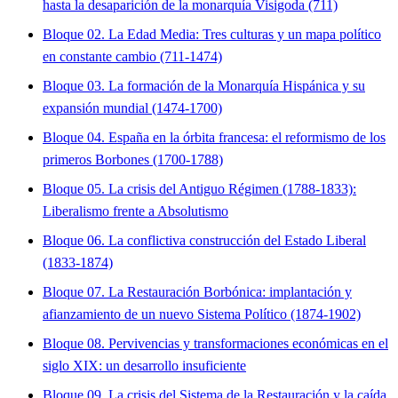
hasta la desaparición de la monarquía Visigoda (711)
Bloque 02. La Edad Media: Tres culturas y un mapa político
en constante cambio (711-1474)
Bloque 03. La formación de la Monarquía Hispánica y su
expansión mundial (1474-1700)
Bloque 04. España en la órbita francesa: el reformismo de los
primeros Borbones (1700-1788)
Bloque 05. La crisis del Antiguo Régimen (1788-1833):
Liberalismo frente a Absolutismo
Bloque 06. La conflictiva construcción del Estado Liberal
(1833-1874)
Bloque 07. La Restauración Borbónica: implantación y
afianzamiento de un nuevo Sistema Político (1874-1902)
Bloque 08. Pervivencias y transformaciones económicas en el
siglo XIX: un desarrollo insuficiente
Bloque 09. La crisis del Sistema de la Restauración y la caída