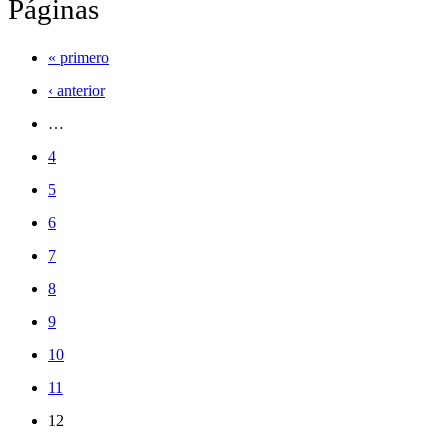
Páginas
« primero
‹ anterior
…
4
5
6
7
8
9
10
11
12