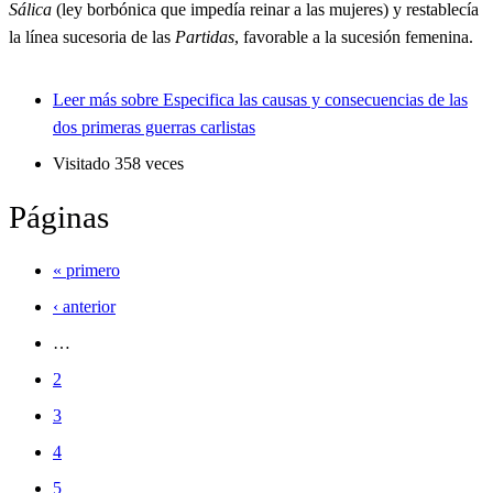
Sálica
(ley borbónica que impedía reinar a las mujeres) y restablecía
la línea sucesoria de las
Partidas
, favorable a la sucesión femenina.
Leer más
sobre Especifica las causas y consecuencias de las
dos primeras guerras carlistas
Visitado 358 veces
Páginas
« primero
‹ anterior
…
2
3
4
5