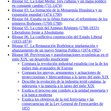
Bloque 02. La Edad Media: Tres culturas y un mapa político
en constante cambio (711-1474)
Bloque 03. La formación de la Monarquía Hispánica y su
expansión mundial (1474-1700)
Bloque 04. España en la órbita francesa: el reformismo de los
primeros Borbones (1700-1788)
Bloque 05. La crisis del Antiguo Régimen (1788-1833):
Liberalismo frente a Absolutismo
Bloque 06. La conflictiva construcción del Estado Liberal
(1833-1874)
Bloque 07. La Restauración Borbónica: implantación y
afianzamiento de un nuevo Sistema Político (1874-1902)
Bloque 08. Pervivencias y transformaciones económicas en el
siglo XIX: un desarrollo insuficiente
Compara la revolución industrial española con la de los
países más avanzados de Europa
Compara los apoyos, argumentos y actuaciones de
proteccionistas y librecambistas a lo largo del siglo XIX
Describe la evolución de la industria textil catalana, la
siderurgia y la minería a lo largo del siglo XIX
Explica el proceso que condujo a la unidad monetaria y
a la banca moderna
Explica los objetivos de la red ferroviaria y las
consecuencias de la Ley General de Ferrocarriles de
1855