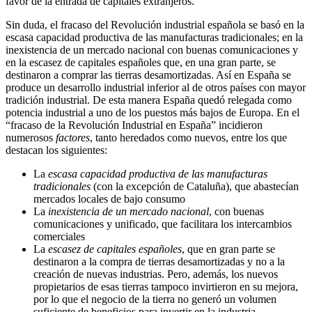
favor de la entrada de capitales extranjeros.
Sin duda, el fracaso del Revolución industrial española se basó en la
escasa capacidad productiva de las manufacturas tradicionales; en la
inexistencia de un mercado nacional con buenas comunicaciones y
en la escasez de capitales españoles que, en una gran parte, se
destinaron a comprar las tierras desamortizadas. Así en España se
produce un desarrollo industrial inferior al de otros países con mayor
tradición industrial. De esta manera España quedó relegada como
potencia industrial a uno de los puestos más bajos de Europa. En el
“fracaso de la Revolución Industrial en España” incidieron
numerosos
factores
, tanto heredados como nuevos, entre los que
destacan los siguientes:
La
escasa capacidad productiva de las manufacturas
tradicionales
(con la excepción de Cataluña), que abastecían
mercados locales de bajo consumo
La
inexistencia de un mercado nacional
, con buenas
comunicaciones y unificado, que facilitara los intercambios
comerciales
La
escasez de capitales españoles
, que en gran parte se
destinaron a la compra de tierras desamortizadas y no a la
creación de nuevas industrias. Pero, además, los nuevos
propietarios de esas tierras tampoco invirtieron en su mejora,
por lo que el negocio de la tierra no generó un volumen
suficiente de beneficios para invertir en la industria.