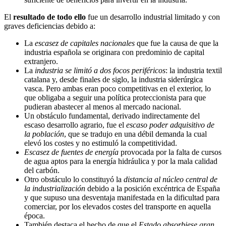
El
resultado de todo ello
fue un desarrollo industrial limitado y con
graves deficiencias debido a:
La
escasez de capitales nacionales
que fue la causa de que la
industria española se originara con predominio de capital
extranjero.
La
industria se limitó a dos focos periféricos
: la industria textil
catalana y, desde finales de siglo, la industria siderúrgica
vasca. Pero ambas eran poco competitivas en el exterior, lo
que obligaba a seguir una política proteccionista para que
pudieran abastecer al menos al mercado nacional.
Un obstáculo fundamental, derivado indirectamente del
escaso desarrollo agrario, fue el
escaso poder adquisitivo de
la población
, que se tradujo en una débil demanda la cual
elevó los costes y no estimuló la competitividad.
Escasez de fuentes de energía
provocada por la falta de cursos
de agua aptos para la energía hidráulica y por la mala calidad
del carbón.
Otro obstáculo lo constituyó la
distancia al núcleo central de
la industrialización
debido a la posición excéntrica de España
y que supuso una desventaja manifestada en la dificultad para
comerciar, por los elevados costes del transporte en aquella
época.
También destaca el hecho de que el
Estado absorbiese gran