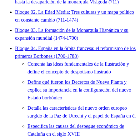
hasta la desaparición de la monarquía Visigoda (711)
Bloque 02. La Edad Media: Tres culturas y un mapa político
en constante cambio (711-1474)
Bloque 03. La formación de la Monarquía Hispánica y su
expansión mundial (1474-1700)
Bloque 04. España en la órbita francesa: el reformismo de los
primeros Borbones (1700-1788)
Comenta las ideas fundamentales de la Ilustración y
define el concepto de despotismo ilustrado
Define qué fueron los Decretos de Nueva Planta y
explica su importancia en la configuración del nuevo
Estado borbónico
Detalla las características del nuevo orden europeo
surgido de la Paz de Utrecht y el papel de España en él
Especifica las causas del despegue económico de
Cataluña en el siglo XVIII