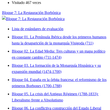
Visitado 467 veces
Bloque 7: La Restauración Borbónica
Lista de estándares de evaluación
Bloque 01. La Península Ibérica desde los primeros humanos
hasta la desaparición de la monarquía Visigoda (711)
Bloque 02. La Edad Media: Tres culturas y un mapa político
en constante cambio (711-1474)
Bloque 03. La formación de la Monarquía Hispánica y su
expansión mundial (1474-1700)
Bloque 04. España en la órbita francesa: el reformismo de los
primeros Borbones (1700-1788)
Bloque 05. La crisis del Antiguo Régimen (1788-1833):
Liberalismo frente a Absolutismo
Bloque 06. La conflictiva construcción del Estado Liberal