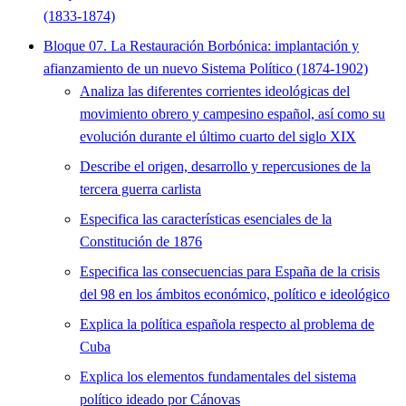
(1833-1874)
Bloque 07. La Restauración Borbónica: implantación y
afianzamiento de un nuevo Sistema Político (1874-1902)
Analiza las diferentes corrientes ideológicas del
movimiento obrero y campesino español, así como su
evolución durante el último cuarto del siglo XIX
Describe el origen, desarrollo y repercusiones de la
tercera guerra carlista
Especifica las características esenciales de la
Constitución de 1876
Especifica las consecuencias para España de la crisis
del 98 en los ámbitos económico, político e ideológico
Explica la política española respecto al problema de
Cuba
Explica los elementos fundamentales del sistema
político ideado por Cánovas