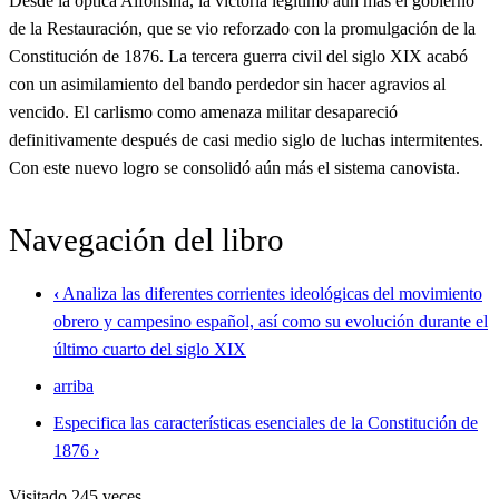
Desde la óptica Alfonsina, la victoria legitimó aún más el gobierno
de la Restauración, que se vio reforzado con la promulgación de la
Constitución de 1876. La tercera guerra civil del siglo XIX acabó
con un asimilamiento del bando perdedor sin hacer agravios al
vencido. El carlismo como amenaza militar desapareció
definitivamente después de casi medio siglo de luchas intermitentes.
Con este nuevo logro se consolidó aún más el sistema canovista.
Navegación del libro
‹
Analiza las diferentes corrientes ideológicas del movimiento
obrero y campesino español, así como su evolución durante el
último cuarto del siglo XIX
arriba
Especifica las características esenciales de la Constitución de
1876
›
Visitado 245 veces