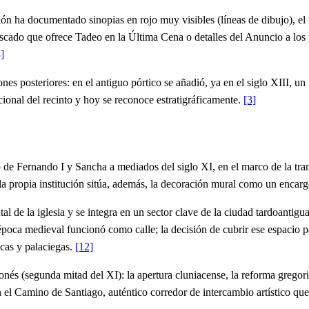
ón ha documentado sinopias en rojo muy visibles (líneas de dibujo), el u
scado que ofrece Tadeo en la Última Cena o detalles del Anuncio a los p
]
nes posteriores: en el antiguo pórtico se añadió, ya en el siglo XIII, u
ional del recinto y hoy se reconoce estratigráficamente.
[3]
de Fernando I y Sancha a mediados del siglo XI, en el marco de la tra
3; la propia institución sitúa, además, la decoración mural como un encar
l de la iglesia y se integra en un sector clave de la ciudad tardoantigu
ca medieval funcionó como calle; la decisión de cubrir ese espacio par
cas y palaciegas.
[12]
eonés (segunda mitad del XI): la apertura cluniacense, la reforma gregori
 el Camino de Santiago, auténtico corredor de intercambio artístico que