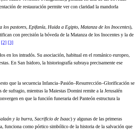
entación de restauración permite ver con claridad la mandorla
 los pastores
,
Epifanía
,
Huida a Egipto
,
Matanza de los Inocentes
),
tifican con precisión la bóveda de la Matanza de los Inocentes y la de
.
[2]
[3]
os en los intradós. Su asociación, habitual en el románico europeo,
stas. En San Isidoro, la historiografía subraya precisamente ese
puesto que la secuencia Infancia–Pasión–Resurrección–Glorificación se
 de sufragio, mientras la Maiestas Domini remite a la Jerusalén
convergen en que la función funeraria del Panteón estructura la
alaán y la burra
,
Sacrificio de Isaac
) y algunas de las primeras
ica, funciona como pórtico simbólico de la historia de la salvación que