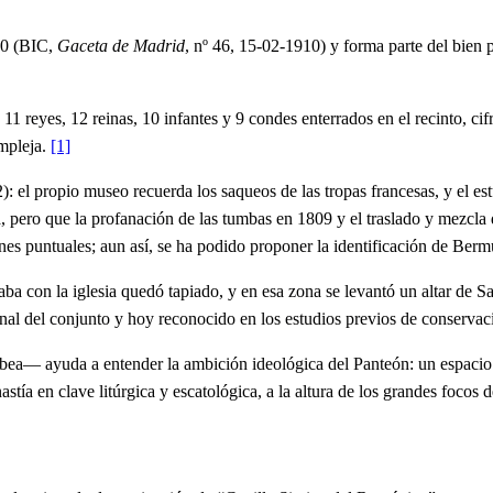
10 (BIC,
Gaceta de Madrid
, nº 46, 15‑02‑1910) y forma parte del bien
1 reyes, 12 reinas, 10 infantes y 9 condes enterrados en el recinto, ci
ompleja.
[1]
: el propio museo recuerda los saqueos de las tropas francesas, y el 
, pero que la profanación de las tumbas en 1809 y el traslado y mezcla 
ones puntuales; aun así, se ha podido proponer la identificación de Bermu
aba con la iglesia quedó tapiado, y en esa zona se levantó un altar de S
onal del conjunto y hoy reconocido en los estudios previos de conserva
obea— ayuda a entender la ambición ideológica del Panteón: un espacio f
nastía en clave litúrgica y escatológica, a la altura de los grandes foc