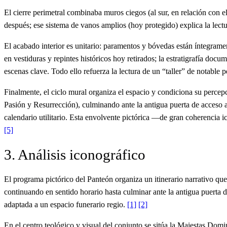
El cierre perimetral combinaba muros ciegos (al sur, en relación con el
después; ese sistema de vanos amplios (hoy protegido) explica la lectu
El acabado interior es unitario: paramentos y bóvedas están íntegrament
en vestiduras y repintes históricos hoy retirados; la estratigrafía doc
escenas clave. Todo ello refuerza la lectura de un “taller” de notable p
Finalmente, el ciclo mural organiza el espacio y condiciona su percepci
Pasión y Resurrección), culminando ante la antigua puerta de acceso a
calendario utilitario. Esta envolvente pictórica —de gran coherencia 
[5]
3. Análisis iconográfico
El programa pictórico del Panteón organiza un itinerario narrativo qu
continuando en sentido horario hasta culminar ante la antigua puerta de
adaptada a un espacio funerario regio.
[1]
[2]
En el centro teológico y visual del conjunto se sitúa la Maiestas Domi