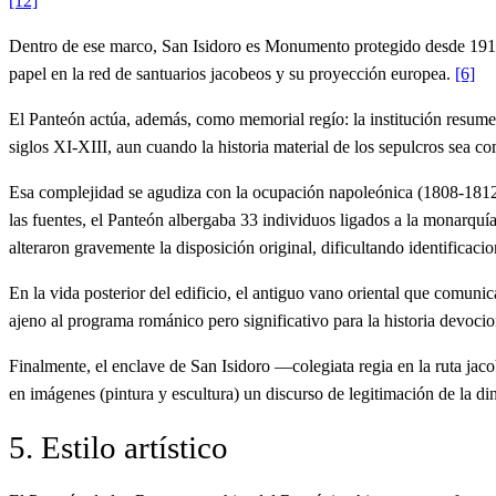
[12]
Dentro de ese marco, San Isidoro es Monumento protegido desde 19
papel en la red de santuarios jacobeos y su proyección europea.
[6]
El Panteón actúa, además, como memorial regío: la institución resume 1
siglos XI‑XIII, aun cuando la historia material de los sepulcros sea c
Esa complejidad se agudiza con la ocupación napoleónica (1808‑1812)
las fuentes, el Panteón albergaba 33 individuos ligados a la monarquía
alteraron gravemente la disposición original, dificultando identificaci
En la vida posterior del edificio, el antiguo vano oriental que comunic
ajeno al programa románico pero significativo para la historia devoci
Finalmente, el enclave de San Isidoro —colegiata regia en la ruta jac
en imágenes (pintura y escultura) un discurso de legitimación de la di
5. Estilo artístico