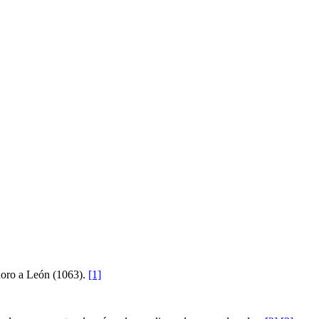
idoro a León (1063).
[1]