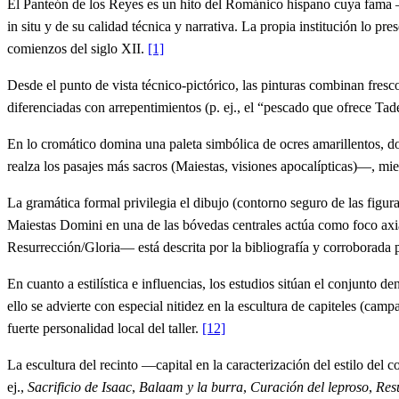
El Panteón de los Reyes es un hito del Románico hispano cuya fama 
in situ y de su calidad técnica y narrativa. La propia institución lo p
comienzos del siglo XII.
[1]
Desde el punto de vista técnico-pictórico, las pinturas combinan fresc
diferenciadas con arrepentimientos (p. ej., el “pescado que ofrece Tad
En lo cromático domina una paleta simbólica de ocres amarillentos, do
realza los pasajes más sacros (Maiestas, visiones apocalípticas)—, mi
La gramática formal privilegia el dibujo (contorno seguro de las figur
Maiestas Domini en una de las bóvedas centrales actúa como foco axial
Resurrección/Gloria— está descrita por la bibliografía y corroborada 
En cuanto a estilística e influencias, los estudios sitúan el conjunt
ello se advierte con especial nitidez en la escultura de capiteles (ca
fuerte personalidad local del taller.
[12]
La escultura del recinto —capital en la caracterización del estilo del
ej.,
Sacrificio de Isaac
,
Balaam y la burra
,
Curación del leproso
,
Res