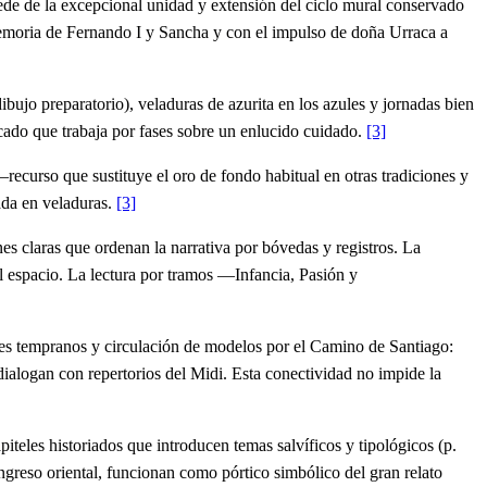
e de la excepcional unidad y extensión del ciclo mural conservado
la memoria de Fernando I y Sancha y con el impulso de doña Urraca a
bujo preparatorio), veladuras de azurita en los azules y jornadas bien
icado que trabaja por fases sobre un enlucido cuidado.
[3]
ecurso que sustituye el oro de fondo habitual en otras tradiciones y
ada en veladuras.
[3]
es claras que ordenan la narrativa por bóvedas y registros. La
l espacio. La lectura por tramos —Infancia, Pasión y
eses tempranos y circulación de modelos por el Camino de Santiago:
 dialogan con repertorios del Midi. Esta conectividad no impide la
iteles historiados que introducen temas salvíficos y tipológicos (p.
 ingreso oriental, funcionan como pórtico simbólico del gran relato