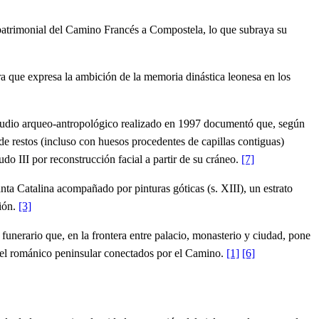
 patrimonial del Camino Francés a Compostela, lo que subraya su
fra que expresa la ambición de la memoria dinástica leonesa en los
estudio arqueo‑antropológico realizado en 1997 documentó que, según
de restos (incluso con huesos procedentes de capillas contiguas)
do III por reconstrucción facial a partir de su cráneo.
[7]
anta Catalina acompañado por pinturas góticas (s. XIII), un estrato
ción.
[3]
unerario que, en la frontera entre palacio, monasterio y ciudad, pone
os del románico peninsular conectados por el Camino.
[1]
[6]