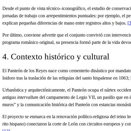
Desde el punto de vista técnico–iconográfico, el estudio de conservaci
jornadas de trabajo con arrepentimientos puntuales: por ejemplo, el pe
explican pequeñas diferencias de mano entre registros altos y bajos.
[3
Por último, conviene advertir que el conjunto convivió con intervencio
programa románico original, su presencia formó parte de la vida devoc
4. Contexto histórico y cultural
El Panteón de los Reyes nace como cementerio dinástico por mandato 
Isidoro tras la traslación de las reliquias del santo hispalense en 106
Urbanística y arquitectónicamente, el Panteón ocupa el nártex occidenta
antiguo
intervallum
del campamento de Legio VII, un pasillo que en épo
muros” y la comunicación histórica del Panteón con estancias monásti
El proyecto se enmarca en la renovación político-religiosa del reino l
rito hispano) conectaron la corte de León con circuitos europeos y con