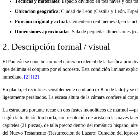
Técnicas y materiales
: Espacio dividido en tres naves y dos 
Ubicación geográfica
: Ciudad de León (Castilla y León, España
Función original y actual
: Cementerio real medieval; en la act
Dimensiones aproximadas
: Sala de pequeñas dimensiones (≈ 
2. Descripción formal / visual
El Panteón se concibe como el nártex occidental de la basílica primi
que delimita el conjunto por el noroeste. Esta condición liminar explic
inmediato.
[2]
[12]
En planta, el recinto es sensiblemente cuadrado (≈ 8 m de lado) y se d
ligeramente peraltados. La escasa altura de la cámara confiere al conju
La estructura portante recae en dos fustes monolíticos de mármol —pr
según la tradición lombarda, con resolución de arista en las naves late
capiteles (21 piezas), de talla precoz dentro del románico hispano, al
del Nuevo Testamento (Resurrección de Lázaro; Curación del leproso