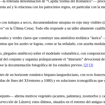
—la reiterada denominación de “Capilla Sixtina del Románico”— proced
resenta así y lo relaciona con los patrocinios regios, en particular con 
o con trabajos a secco, documentándose sinopias en rojo muy visibles (di
eo” en la Última Cena). Todo ello responde a un taller altamente cualif
rados y verdes claros que construye una atmósfera teofánica “áurica” —r
entras que los azules se logran, como se ha señalado, con azurita modul
as, plegados sintéticos) sobre el modelado volumétrico, con composicion
 del conjunto y organiza jerárquicamente el “itinerario” devocional de
por la documentación fotográfica de los estudios previos.
[2]
[3]
o dentro de un horizonte románico hispano‑languedociano, con ecos franc
mpañas de fines del XI/entorno a 1080) y en soluciones iconográficas que
 conjunto— alterna motivos vegetales (acantos, palmetas), zoomorfos y cap
urrección de Lázaro
); estos últimos, situados en el entorno del antiguo