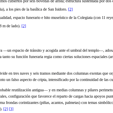
tramos cubiertos por seis bóvedas de arista; estructura sustentada por
), a los pies de la basílica de San Isidoro.
[2]
ualidad, espacio funerario e hito museístico de la Colegiata (con 11 reye
8 m de lado).
[2]
tiva —un espacio de tránsito y acogida ante el umbral del templo—, ado
a tanto su función funeraria regia como ciertas soluciones espaciales (ar
ivide en tres naves y seis tramos mediante dos columnas exentas que org
nto un falso aspecto de cripta, intensificado por la continuidad de las c
obable reutilización antigua— y en medias columnas y pilares perimetral
rales, configuración que favorece el reparto de cargas hacia apoyos puntu
terna frondas corintizantes (piñas, acantos, palmetas) con temas simbólic
).
[2]
[3]