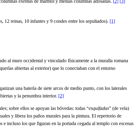
 dos columnas exentas de mármol y medias columnas adosadas.
[2]
[3]
s, 12 reinas, 10 infantes y 9 condes entre los sepultados).
[1]
sado al muro occidental y vinculado físicamente a la muralla romana
querías abiertas al exterior) que lo conectaban con el entorno
anizan una batería de siete arcos de medio punto, con los laterales
ubiertas y la penumbra interior.
[2]
es; sobre ellos se apoyan las bóvedas: todas “
esquifadas
” (de vela)
ales y libera los paños murales para la pintura. El repertorio de
os e incluso los que figuran en la portada cegada al templo con escenas