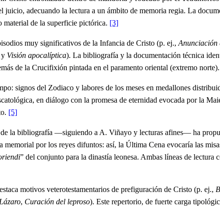
y el juicio, adecuando la lectura a un ámbito de memoria regia. La docum
 material de la superficie pictórica.
[3]
sodios muy significativos de la Infancia de Cristo (p. ej.,
Anunciación a
y
Visión apocalíptica
). La bibliografía y la documentación técnica iden
emás de la Crucifixión pintada en el paramento oriental (extremo norte)
po: signos del Zodiaco y labores de los meses en medallones distribuid
scatológica, en diálogo con la promesa de eternidad evocada por la Maie
to.
[5]
te de la bibliografía —siguiendo a A. Viñayo y lecturas afines— ha pro
memorial por los reyes difuntos: así, la Última Cena evocaría las misas
oriendi
” del conjunto para la dinastía leonesa. Ambas líneas de lectura 
estaca motivos veterotestamentarios de prefiguración de Cristo (p. ej.,
B
 Lázaro
,
Curación del leproso
). Este repertorio, de fuerte carga tipológ