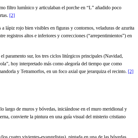
como filtro lumínico y articulaban el porche en “L” añadido poco
rtas.
[2]
a lápiz rojo bien visibles en figuras y contornos, veladuras de azurita
re registros altos e inferiores y correcciones (“arrepentimientos”) en
l paramento sur, los tres ciclos litúrgicos principales (Navidad,
rícola”, hoy interpretado más como alegoría del tiempo que como
andorla y Tetramorfos, en un foco axial que jerarquiza el recinto.
[2]
a lo largo de muros y bóvedas, iniciándose en el muro meridional y
rna, convierte la pintura en una guía visual del misterio cristiano
(los cuatro vivientes-evangelistas), pintada en una de las bóvedas