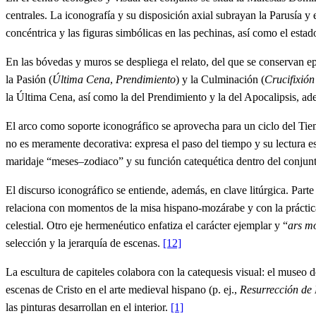
centrales. La iconografía y su disposición axial subrayan la Parusía 
concéntrica y las figuras simbólicas en las pechinas, así como el estado
En las bóvedas y muros se despliega el relato, del que se conservan epi
la Pasión (
Última Cena
,
Prendimiento
) y la Culminación (
Crucifixión
la Última Cena, así como la del Prendimiento y la del Apocalipsis, ad
El arco como soporte iconográfico se aprovecha para un ciclo del Tiem
no es meramente decorativa: expresa el paso del tiempo y su lectura e
maridaje “meses–zodiaco” y su función catequética dentro del conjun
El discurso iconográfico se entiende, además, en clave litúrgica. Par
relaciona con momentos de la misa hispano-mozárabe y con la práctica 
celestial. Otro eje hermenéutico enfatiza el carácter ejemplar y “
ars m
selección y la jerarquía de escenas.
[12]
La escultura de capiteles colabora con la catequesis visual: el museo d
escenas de Cristo en el arte medieval hispano (p. ej.,
Resurrección de
las pinturas desarrollan en el interior.
[1]