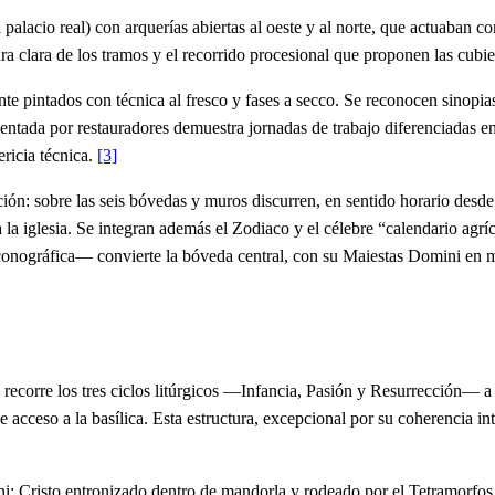
 palacio real) con arquerías abiertas al oeste y al norte, que actuaban 
ra clara de los tramos y el recorrido procesional que proponen las cubie
e pintados con técnica al fresco y fases a secco. Se reconocen sinopias 
umentada por restauradores demuestra jornadas de trabajo diferenciadas ent
ericia técnica.
[3]
ón: sobre las seis bóvedas y muros discurren, en sentido horario desde e
 la iglesia. Se integran además el Zodiaco y el célebre “calendario ag
iconográfica— convierte la bóveda central, con su Maiestas Domini en m
e recorre los tres ciclos litúrgicos —Infancia, Pasión y Resurrección— 
 acceso a la basílica. Esta estructura, excepcional por su coherencia inte
ni: Cristo entronizado dentro de mandorla y rodeado por el Tetramorfos 