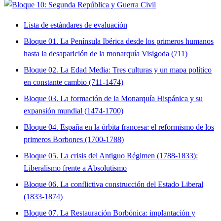
Lista de estándares de evaluación
Bloque 01. La Península Ibérica desde los primeros humanos
hasta la desaparición de la monarquía Visigoda (711)
Bloque 02. La Edad Media: Tres culturas y un mapa político
en constante cambio (711-1474)
Bloque 03. La formación de la Monarquía Hispánica y su
expansión mundial (1474-1700)
Bloque 04. España en la órbita francesa: el reformismo de los
primeros Borbones (1700-1788)
Bloque 05. La crisis del Antiguo Régimen (1788-1833):
Liberalismo frente a Absolutismo
Bloque 06. La conflictiva construcción del Estado Liberal
(1833-1874)
Bloque 07. La Restauración Borbónica: implantación y