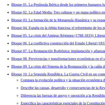
Bloque 01. La Península Ibérica desde los primeros humanos ha
Bloque 02. La Edad Media: Tres culturas y un mapa político e
Bloque 03. La formación de la Monarquía Hispánica y su expa
Bloque 04. España en la órbita francesa: el reformismo de los
Bloque 05. La crisis del Antiguo Régimen (1788-1833): Libera
Bloque 06. La conflictiva construcción del Estado Liberal (18
Bloque 07. La Restauración Borbónica: implantación y afianza
Bloque 08. Pervivencias y transformaciones económicas en el si
Bloque 09. La crisis del Sistema de la Restauración y la caída
Bloque 10. La Segunda República. La Guerra Civil en un conte
Compara la evolución política y la situación económica d
Describe las causas, desarrollo y consecuencias de la Re
Diferencia las fuerzas de apoyo y oposición a la Repúbli
Especifica las características esenciales de la Constituci