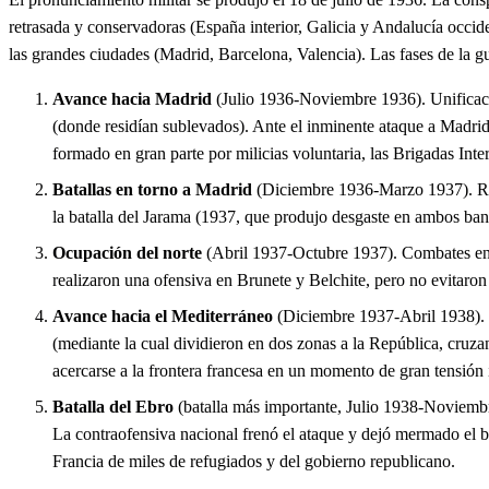
retrasada y conservadoras (España interior, Galicia y Andalucía occiden
las grandes ciudades (Madrid, Barcelona, Valencia). Las fases de la g
Avance hacia Madrid
(Julio 1936-Noviembre 1936). Unificación
(donde residían sublevados). Ante el inminente ataque a Madrid, 
formado en gran parte por milicias voluntaria, las Brigadas Inte
Batallas en torno a Madrid
(Diciembre 1936-Marzo 1937). Regu
la batalla del Jarama (1937, que produjo desgaste en ambos band
Ocupación del norte
(Abril 1937-Octubre 1937). Combates en l
realizaron una ofensiva en Brunete y Belchite, pero no evitaron 
Avance hacia el Mediterráneo
(Diciembre 1937-Abril 1938). L
(mediante la cual dividieron en dos zonas a la República, cruz
acercarse a la frontera francesa en un momento de gran tensión 
Batalla del Ebro
(batalla más importante, Julio 1938-Noviembre
La contraofensiva nacional frenó el ataque y dejó mermado el b
Francia de miles de refugiados y del gobierno republicano.