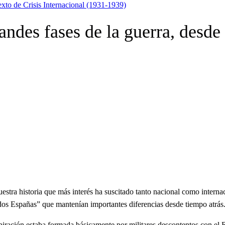
xto de Crisis Internacional (1931-1939)
ndes fases de la guerra, desde 
stra historia que más interés ha suscitado tanto nacional como internac
“dos Españas” que mantenían importantes diferencias desde tiempo atrás
piración estaba formada básicamente por militares descontentos con el 