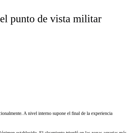
el punto de vista militar
ionalmente. A nivel interno supone el final de la experiencia
.
Régimen establecido. El alzamiento triunfó en las zonas agrarias más