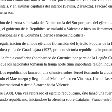
tal), y en algunas capitales del interior (Sevilla, Zaragoza). Fracasó en
uerra son:
 de la zona sublevada del Norte con la del Sur por parte del ejército a
el gobierno de la República se trasladó a Valencia e hizo un llamamiento 
rnacionales y la Columna Libertad (anarcosindicalista).
larización de ambos ejércitos (formación del Ejército Popular de la Re
os) y a la de Guadalajara (1937, primera victoria republicana importan
a franja cantábrica (bombardeo de Guernica por parte de la Legión Cónd
que los nacionales tomaran la franja norte (una importante región indust
os republicanos lanzaron una ofensiva sobre Teruel (tomando la ciuda
ando el Maestrazgo y llegando al Mediterráneo en Vinaroz). Una de las z
internacional y decidió atacar hacia Valencia.
 1938). Una vez reforzado el ejército republicano, éste lanzó una fuert
ando republicano, iniciándose la ofensiva sobre Cataluña. Franco entró