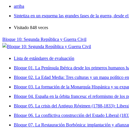
arriba
Sintetiza en un esquema las grandes fases de la guerra, desde el
Visitado 848 veces
Bloque 10: Segunda República y Guerra Civil
Lista de estándares de evaluación
Bloque 01. La Península Ibérica desde los primeros humanos ha
Bloque 02. La Edad Media: Tres culturas y un mapa político e
Bloque 03. La formación de la Monarquía Hispánica y su expa
Bloque 04. España en la órbita francesa: el reformismo de los
Bloque 05. La crisis del Antiguo Régimen (1788-1833): Libera
Bloque 06. La conflictiva construcción del Estado Liberal (18
Bloque 07. La Restauración Borbónica: implantación y afianza