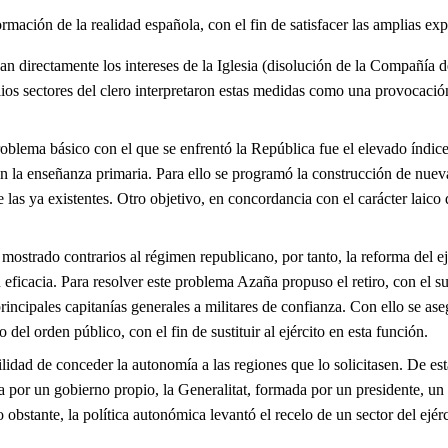
mación de la realidad española, con el fin de satisfacer las amplias expe
directamente los intereses de la Iglesia (disolución de la Compañía de
lios sectores del clero interpretaron estas medidas como una provocación
blema básico con el que se enfrentó la República fue el elevado índice d
 en la enseñanza primaria. Para ello se programó la construcción de nuev
 ya existentes. Otro objetivo, en concordancia con el carácter laico del
mostrado contrarios al régimen republicano, por tanto, la reforma del ejé
 eficacia. Para resolver este problema Azaña propuso el retiro, con el su
rincipales capitanías generales a militares de confianza. Con ello se aseg
el orden público, con el fin de sustituir al ejército en esta función.
idad de conceder la autonomía a las regiones que lo solicitasen. De es
a por un gobierno propio, la Generalitat, formada por un presidente, un
bstante, la política autonómica levantó el recelo de un sector del ejér