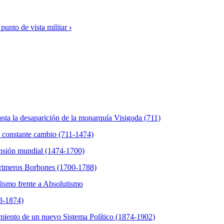
 punto de vista militar
›
sta la desaparición de la monarquía Visigoda (711)
n constante cambio (711-1474)
nsión mundial (1474-1700)
 primeros Borbones (1700-1788)
lismo frente a Absolutismo
33-1874)
miento de un nuevo Sistema Político (1874-1902)