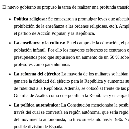
El nuevo gobierno se propuso la tarea de realizar una profunda transfor
Política religiosa:
Se empezaron a promulgar leyes que afectaban 
prohibición de la enseñanza a las órdenes religiosas, etc.). Amp
el partido de Acción Popular, y la República.
La enseñanza y la cultura:
En el campo de la educación, el pro
población infantil. Por ello los mayores esfuerzos se centraron
presupuestos pero que supusieron un aumento de un 50 % sobre las
profesores como para alumnos.
La reforma del ejército:
La mayoría de los militares se habían 
ganarse la fidelidad del ejército para la República y aumentar su
de fidelidad a la República. Además, se colocó al frente de las p
Guardia de Asalto, como cuerpo afín a la República y encargado d
La política autonómica:
La Constitución mencionaba la posibil
través del cual se convertía en región autónoma, que sería regid
del movimiento autonomista, no tuvo su estatuto hasta 1936. No o
posible división de España.