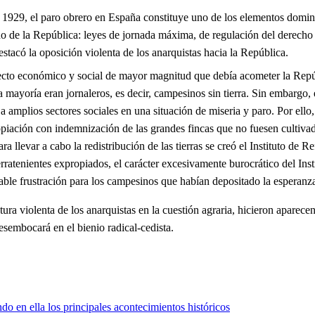
 1929, el paro obrero en España constituye uno de los elementos domina
 de la República: leyes de jornada máxima, de regulación del derecho a l
estacó la oposición violenta de los anarquistas hacia la República.
yecto económico y social de mayor magnitud que debía acometer la Repú
a mayoría eran jornaleros, es decir, campesinos sin tierra. Sin embargo, 
a amplios sectores sociales en una situación de miseria y paro. Por ello
opiación con indemnización de las grandes fincas que no fuesen cultivada
ra llevar a cabo la redistribución de las tierras se creó el Instituto de
ratenientes expropiados, el carácter excesivamente burocrático del Instit
rable frustración para los campesinos que habían depositado la esperanz
ura violenta de los anarquistas en la cuestión agraria, hicieron aparec
sembocará en el bienio radical-cedista.
o en ella los principales acontecimientos históricos